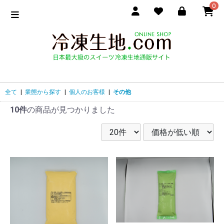
0
全て
|
業態から探す
|
個人のお客様
|
その他
10件
の商品が見つかりました