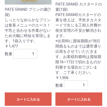
PATE GRAND カスタードの
素(1袋)
PATE GRAND プリンの素(1
PATE GRANDカスタードの
袋)
素を使えば、手炊きカスタ
しっとりなめらかなプリン
ードで生じる工程人件費や
は集客メニューのエース！
衛生管理の不安が解消され
牛乳と合わせる作業がない
ます。
ため大幅に時短を実現しま
※出荷時に賞味期限が18日
す。1袋入りです。
間残るものまでは通常通り
￥1,477
出荷をさせていただきま
数量
す。お客様到着時は賞味期
限16~17日で切れるものが
到着する場合がございま
す、ご了承ください。
￥1,906
数量
カートに入れる
カートに入れる