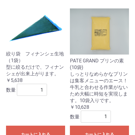
絞り袋 フィナンシェ生地
（1袋）
PATE GRAND プリンの素
型に絞るだけで、フィナン
(10袋)
シェが出来上がります。
しっとりなめらかなプリン
￥5,638
は集客メニューのエース！
牛乳と合わせる作業がない
数量
ため大幅に時短を実現しま
す。10袋入りです。
￥10,628
数量
カートに入れる
カートに入れる