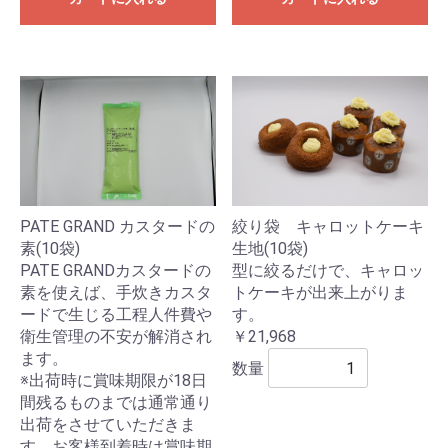
絞り袋 キャロットケーキ
PATE GRAND カスタードの
生地(10袋)
素(10袋)
型に絞るだけで、キャロッ
PATE GRANDカスタードの
トケーキが出来上がりま
素を使えば、手炊きカスタ
す。
ードで生じる工程人件費や
￥21,968
衛生管理の不安が解消され
ます。
数量
※出荷時に賞味期限が18日
間残るものまでは通常通り
出荷をさせていただきま
す。お客様到着時は賞味期