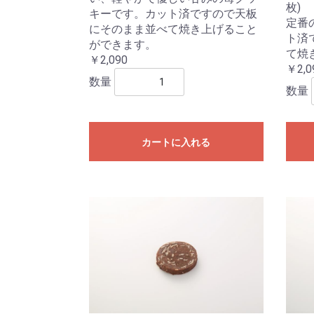
枚)
キーです。カット済ですので天板
定番
にそのまま並べて焼き上げること
ト済
ができます。
て焼
￥2,090
￥2,0
数量
数量
カートに入れる