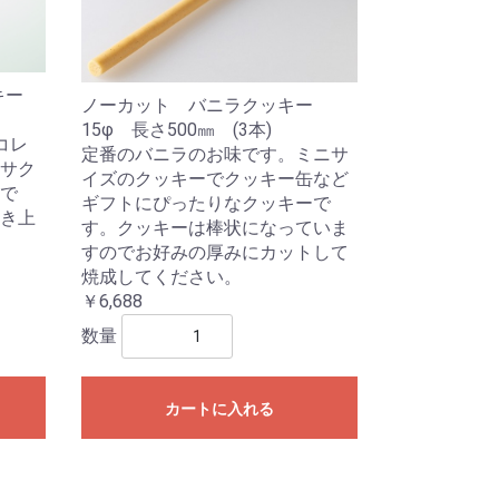
ッキー
ノーカット バニラクッキー
15φ 長さ500㎜ (3本)
コレ
定番のバニラのお味です。ミニサ
サク
イズのクッキーでクッキー缶など
で
ギフトにぴったりなクッキーで
き上
す。クッキーは棒状になっていま
すのでお好みの厚みにカットして
焼成してください。
￥6,688
数量
カートに入れる