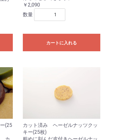
￥2,090
数量
カートに入れる
(25
カット済み ヘーゼルナッツクッ
キー(25枚)
。カ
粗めに刻んだ皮付きヘーゼルナッ