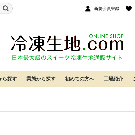
新規会員登録
から探す
業態から探す
初めての方へ
工場紹介
クリーム
ー
イ
ケーキ
ジケーキ
ベーカリー・カフェ
ホテル
レストラン
個人のお客様
シュークリーム
パイ
クッキー
もちパイ
レーズンサンド
タルト生地
焼成済みスポンジ
その他
シュークリーム
パイ
クッキー
もちパイ
レーズンサンド
タルト生地
焼成済みスポンジ
その他
シュークリーム
パイ
クッキー
もちパイ
レーズンサンド
タルト生地
焼成済みスポンジ
その他
シュークリーム
パイ
クッキー
もちパイ
レーズンサンド
タルト生地
焼成済みスポンジ
その他