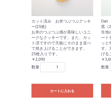
カット済み お米つぶつぶクッキ
Da
ー(25枚)
黒（
お米のつぶつぶ感が美味しいユニ
生地の
ークなクッキーです。また、カッ
ート
ト済ですので天板にそのまま並べ
ッと
て焼き上げることができます。
す。
25枚入りです。
げる
￥2,090
￥3,6
数量
数量
カートに入れる