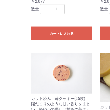
￥2,077
￥2,0
数量
数量
カートに入れる
カット済み 苺クッキー(25枚)
陽だまりのような甘い香りをまと
カッ
い、軽やかで優しい甘みの苺クッ