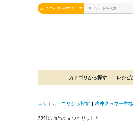
カテゴリから探す
レシピ
冷凍シュー生地
焼成済みスポンジ
冷凍パイ生地
冷凍クッキー生地
冷凍もちパイ生地
冷凍タルト生地
その他
シュー
パイ
クッキ
もちパ
タルト
スポン
その他
全て
|
カテゴリから探す
|
冷凍クッキー生地
79件
の商品が見つかりました