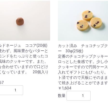
ルドネージュ ココア(20個)
カット済み チョコチップク
使わず、風味豊かなバターと
ー 30φ(25枚)
モンドをたっぷりと使ったコ
定番のチョコチップクッキー
風味のクッキーです。また、
ロっとした食感です。少し小
を合わせていますので口どけ
クッキーですので円筒ケース
くなっています。 20個入り
入れてギフトにもぴったり。
。
ト済ですので天板にそのまま
67
て焼き上げることができます
￥1,604
数量