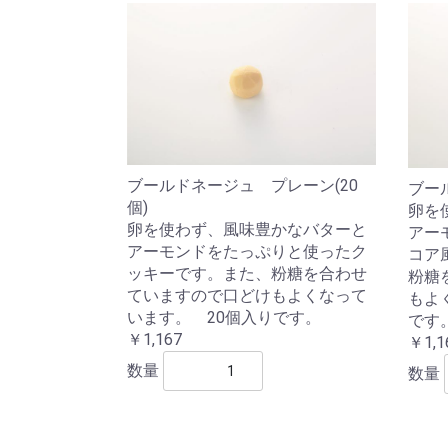
ブールドネージュ プレーン(20
ブー
個)
卵を
卵を使わず、風味豊かなバターと
アー
アーモンドをたっぷりと使ったク
コア
ッキーです。また、粉糖を合わせ
粉糖
ていますので口どけもよくなって
もよ
います。 20個入りです。
です
￥1,167
￥1,1
数量
数量